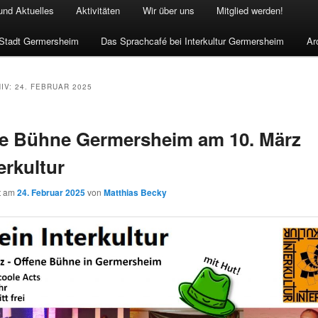
 und Aktuelles
Aktivitäten
Wir über uns
Mitglied werden!
 Stadt Germersheim
Das Sprachcafé bei Interkultur Germersheim
Ar
IV:
24. FEBRUAR 2025
e Bühne Germersheim am 10. März
erkultur
ht am
24. Februar 2025
von
Matthias Becky