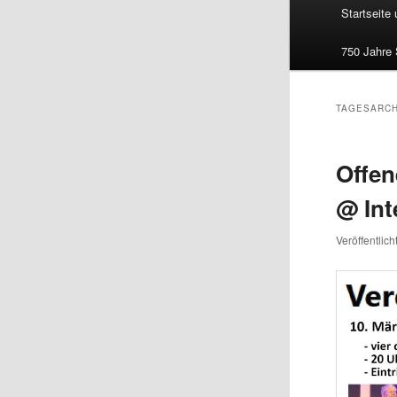
Hauptmenü
Startseite
750 Jahre
TAGESARCH
Offen
@ Int
Veröffentlic