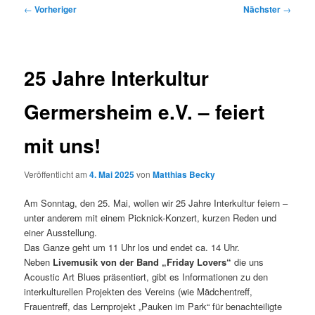
Beitragsnavigation
←
Vorheriger
Nächster
→
25 Jahre Interkultur
Germersheim e.V. – feiert
mit uns!
Veröffentlicht am
4. Mai 2025
von
Matthias Becky
Am Sonntag, den 25. Mai, wollen wir 25 Jahre Interkultur feiern –
unter anderem mit einem Picknick-Konzert, kurzen Reden und
einer Ausstellung.
Das Ganze geht um 11 Uhr los und endet ca. 14 Uhr.
Neben
Livemusik von der Band „Friday Lovers“
die uns
Acoustic Art Blues präsentiert, gibt es Informationen zu den
interkulturellen Projekten des Vereins (wie Mädchentreff,
Frauentreff, das Lernprojekt „Pauken im Park“ für benachteiligte