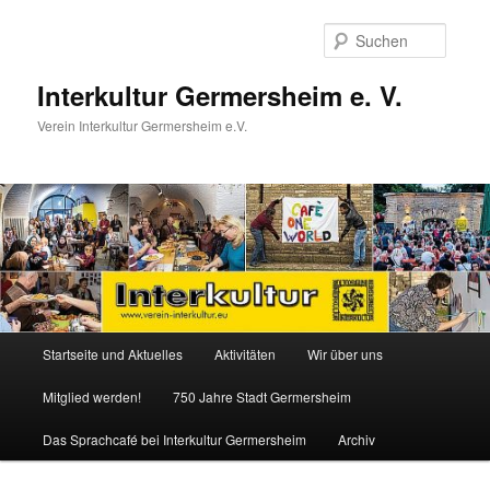
Zum
primären
Suche
Inhalt
springen
Interkultur Germersheim e. V.
Verein Interkultur Germersheim e.V.
Hauptmenü
Startseite und Aktuelles
Aktivitäten
Wir über uns
Mitglied werden!
750 Jahre Stadt Germersheim
Das Sprachcafé bei Interkultur Germersheim
Archiv